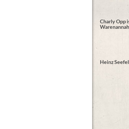
Charly Opp i
Warenannah
Heinz Seefel